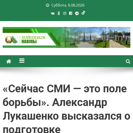
Суббота, 8.08.2026
Хойники. Хойнiцкiя навiны.
Новости Хойник. Районная
газета
«Сейчас СМИ — это поле
борьбы». Александр
Лукашенко высказался о
подготовке