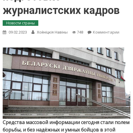
журналистских кадров
Новости страны
on
Комментарии
09.02.2023
Хойнiцкiя Навiны
748
«Сейча
СМИ
—
это
поле
борьбы
Алекса
Лукаш
высказ
о
подгот
журнал
кадров
Средства массовой информации сегодня стали полем
борьбы, и без надёжных и умных бойцов в этой