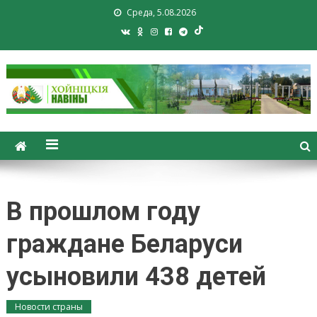
Среда, 5.08.2026
Хойники. Хойнiцкiя навiны.
Новости Хойник. Районная
газета
В прошлом году
граждане Беларуси
усыновили 438 детей
Новости страны