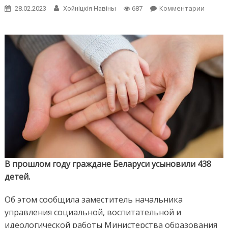
on
Комментарии
28.02.2023
Хойнiцкiя Навiны
687
В
прошл
году
гражда
Белару
усынов
438
детей
В прошлом году граждане Беларуси усыновили 438
детей.
Об этом сообщила заместитель начальника
управления социальной, воспитательной и
идеологической работы Министерства образования