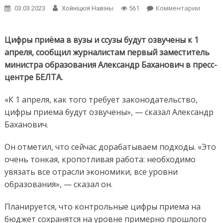
on
Комментарии
03.03.2023
Хойнiцкiя Навiны
561
Цифры
приём
в
Цифры приёма в вузы и ссузы будут озвучены к 1
вузы
апреля, сообщил журналистам первый заместитель
и
министра образования Александр Баханович в пресс-
ссузы
центре БЕЛТА.
будут
озвуч
к
«К 1 апреля, как того требует законодательство,
1
цифры приема будут озвучены», — сказал Александр
апреля
Баханович.
Он отметил, что сейчас дорабатываем подходы. «Это
очень тонкая, кропотливая работа: необходимо
увязать все отрасли экономики, все уровни
образования», — сказал он.
Планируется, что контрольные цифры приема на
бюджет сохранятся на уровне примерно прошлого