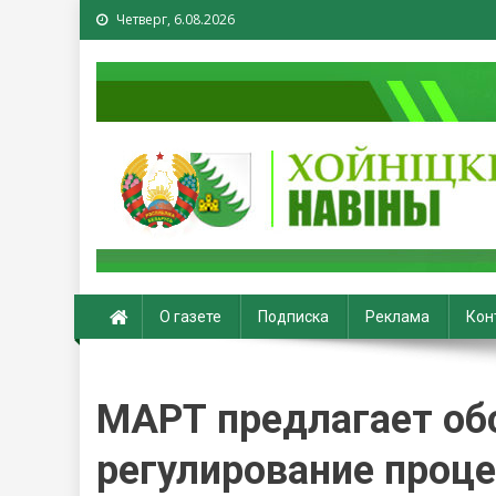
Четверг, 6.08.2026
Хойники. Хойнiцкiя на
О газете
Подписка
Реклама
Кон
МАРТ предлагает об
регулирование проце