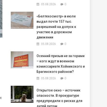
0
05.08.2026
«Белтехосмотр» в июле
выдал почти 157 тыс.
разрешений на допуск к
участию в дорожном
движении
0
05.08.2026
Осенний призыв не за горами
– кого ждут в военном
комиссариате Хойникского и
Брагинского районов?
0
05.08.2026
Открытое окно – источник
опасности. В прокуратуре
и
предупредили о рисках для
детей летом