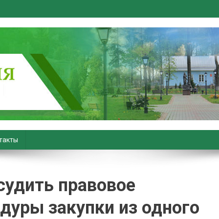
вiны. Новости Хойник. Район
такты
судить правовое
дуры закупки из одного