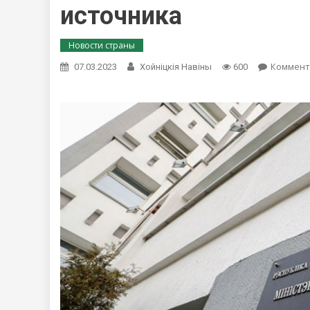
источника
Новости страны
Коммент
07.03.2023
Хойнiцкiя Навiны
600