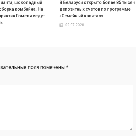
лианта, шоколадный
В Беларуси открыто более 85 тысяч
сборка комбайна. На
депозитных счетов по программе
приятия Гомеля ведут
«Семейный капитал»
ты
09.07.2020
язательные поля помечены
*