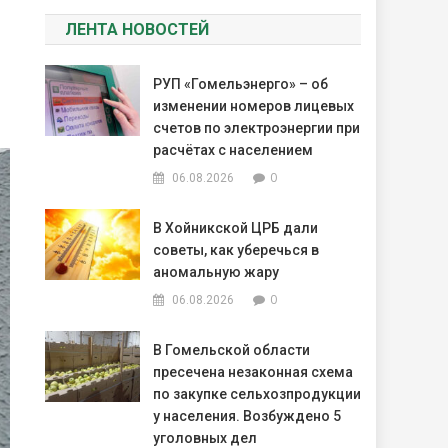
ЛЕНТА НОВОСТЕЙ
РУП «Гомельэнерго» – об
изменении номеров лицевых
счетов по электроэнергии при
расчётах с населением
0
06.08.2026
В Хойникской ЦРБ дали
советы, как уберечься в
аномальную жару
0
06.08.2026
В Гомельской области
пресечена незаконная схема
по закупке сельхозпродукции
у населения. Возбуждено 5
уголовных дел