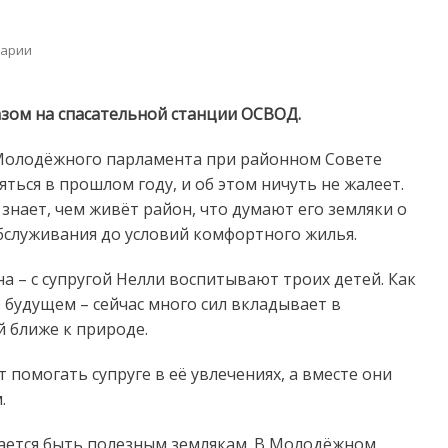
on
арии
Молодёжный
парламент
в
азом на спасательной станции ОСВОД.
именах:
Иван
Молодёжного парламента при районном Совете
Козаченко
ться в прошлом году, и об этом ничуть не жалеет.
нает, чем живёт район, что думают его земляки о
бслуживания до условий комфортного жилья.
а – с супругой Нелли воспитывают троих детей. Как
 будущем – сейчас много сил вкладывает в
й ближе к природе.
т помогать супруге в её увлечениях, а вместе они
.
ается быть полезным землякам. В Молодёжном