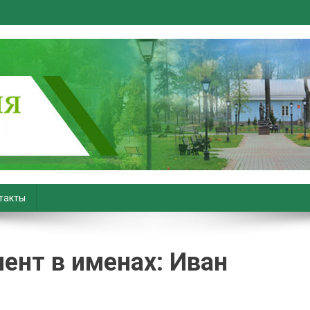
вiны. Новости Хойник. Район
такты
нт в именах: Иван