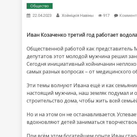
Общество
Коммент
22.04.2023
Хойнiцкiя Навiны
917
Иван Козаченко третий год работает водол
Общественной работой как представитель 
депутатов этот молодой мужчина решил заня
Сегодня инициативный хойничанин неплохо з
самых разных вопросах – от медицинского о
Эти темы волнуют Ивана ещё и как семьянин
настоящий мужчина, наш земляк подумал и о
строительство дома, чтобы жить всей семьё
Но и на этом он не останавливается. Успевае
вдохновляют детей заниматься творчеством
При всём этом богатейшем опыте Иван стар