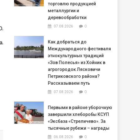
торговлю продукцией
металлургии и
деревообработки
0
07.08.2026
О.
а.
Как добраться до
Международного фестиваля
этнокультурных традиций
«Зов Полесья» из Хойник в
агрогородок Лясковичи
Петриковского района?
Рассказываем путь
0
07.08.2026
Первыми в районе уборочную
завершили хлеборобы КСУП
«Эксбаза «Стреличево». За
тысячные рубежи – награды
0
06.08.2026