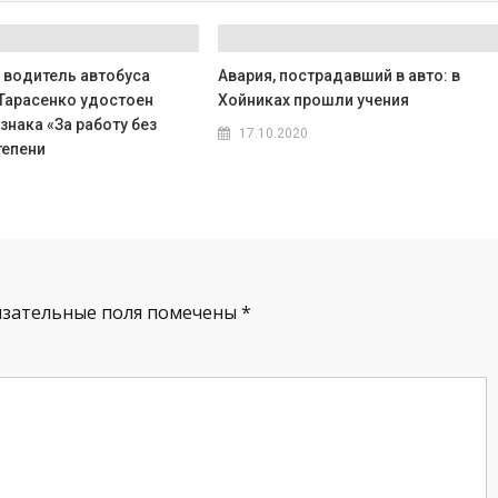
 водитель автобуса
Авария, пострадавший в авто: в
Тарасенко удостоен
Хойниках прошли учения
знака «За работу без
17.10.2020
тепени
язательные поля помечены
*