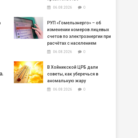
0
06.08.2026
о
РУП «Гомельэнерго» – об
изменении номеров лицевых
счетов по электроэнергии при
расчётах с населением
0
06.08.2026
В Хойникской ЦРБ дали
а.
советы, как уберечься в
аномальную жару
0
06.08.2026