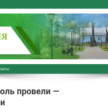
вiны. Новости Хойник. Район
такты
оль провели —
ли