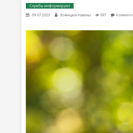
Службы информируют
Коммент
09.07.2023
Хойнiцкiя Навiны
597