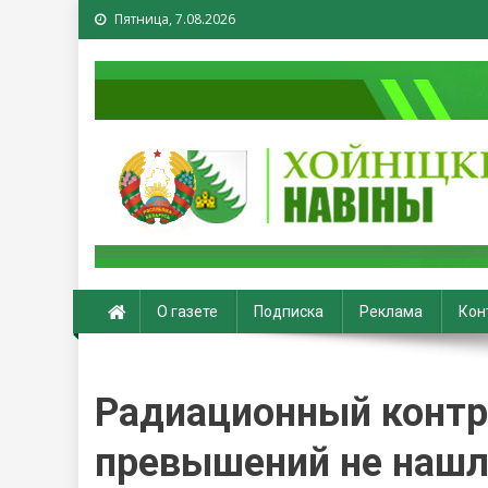
Пятница, 7.08.2026
Хойники. Хойнiцкiя на
О газете
Подписка
Реклама
Кон
Радиационный контр
превышений не наш