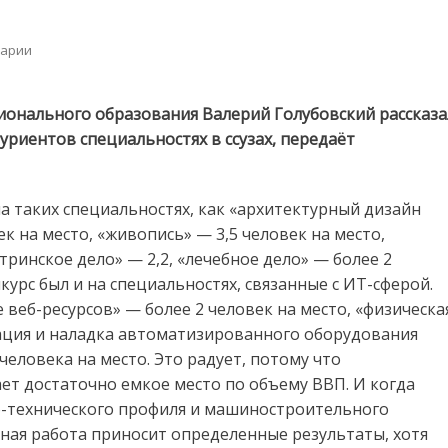
on
арии
В
РИПО
рассказали
ионального образования Валерий Голубовский рассказа
о
уриентов специальностях в ссузах, передаёт
самых
популярных
специальностях
 таких специальностях, как «архитектурный дизайн
в
ссузах
к на место, «живопись» — 3,5 человек на место,
тринское дело» — 2,2, «лечебное дело» — более 2
урс был и на специальностях, связанные с ИТ-сферой.
веб-ресурсов» — более 2 человек на место, «физическа
атация и наладка автоматизированного оборудования
еловека на место. Это радует, потому что
ет достаточно емкое место по объему ВВП. И когда
о-технического профиля и машиностроительного
ная работа приносит определенные результаты, хотя