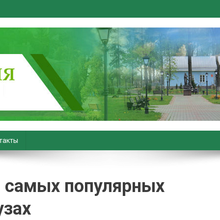
вiны. Новости Хойник. Район
такты
о самых популярных
узах