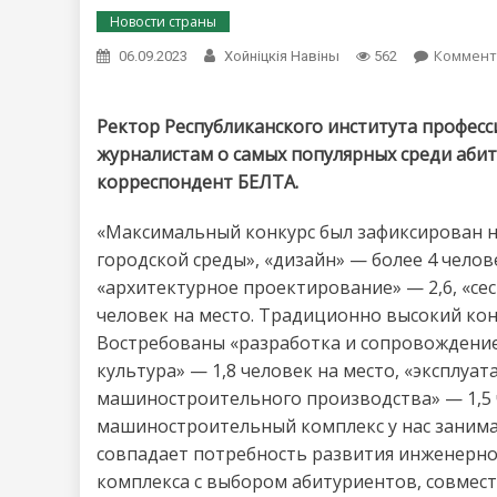
Новости страны
Коммент
06.09.2023
Хойнiцкiя Навiны
562
Ректор Республиканского института професс
журналистам о самых популярных среди абит
корреспондент БЕЛТА.
«Максимальный конкурс был зафиксирован на
городской среды», «дизайн» — более 4 челове
«архитектурное проектирование» — 2,6, «сес
человек на место. Традиционно высокий конк
Востребованы «разработка и сопровождение 
культура» — 1,8 человек на место, «эксплу
машиностроительного производства» — 1,5 ч
машиностроительный комплекс у нас занима
совпадает потребность развития инженерн
комплекса с выбором абитуриентов, совмест