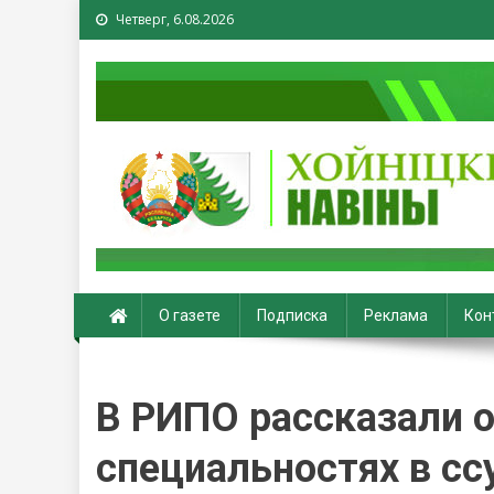
Четверг, 6.08.2026
Хойники. Хойнiцкiя на
О газете
Подписка
Реклама
Кон
В РИПО рассказали 
специальностях в сс