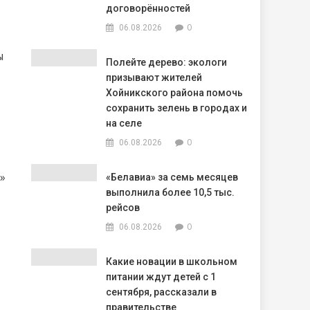
договорённостей
0
06.08.2026
ы
Полейте дерево: экологи
призывают жителей
Хойникского района помочь
сохранить зелень в городах и
на селе
0
06.08.2026
»
«Белавиа» за семь месяцев
выполнила более 10,5 тыс.
рейсов
0
06.08.2026
Какие новации в школьном
питании ждут детей с 1
сентября, рассказали в
правительстве