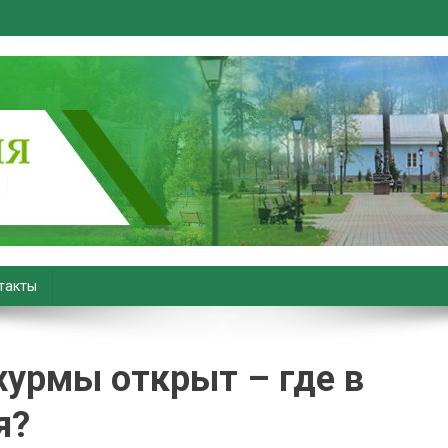
вiны. Новости Хойник. Район
такты
хурмы открыт – где в
я?