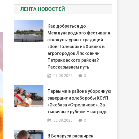
ЛЕНТА НОВОСТЕЙ
Как добраться до
Международного фестиваля
этнокультурных традиций
«Зов Полесья» из Хойник в
агрогородок Лясковичи
Петриковского района?
Рассказываем путь
0
07.08.2026
Первыми в районе уборочную
завершили хлеборобы КСУП
«Эксбаза «Стреличево». За
тысячные рубежи – награды
0
06.08.2026
В Беларуси расширен