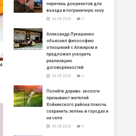
перечень документов для
въезда в пограничную зону
0
06.08.2026
Александр Лукашенко
объяснил философию
отношений с Алжиром и
предложил ускорить
реализацию
м
договорённостей
0
06.08.2026
Полейте дерево: экологи
призывают жителей
Хойникского района помочь
сохранить зелень в городах и
на селе
0
06.08.2026