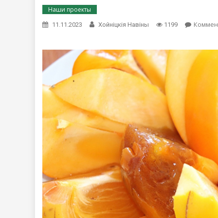
Наши проекты
Коммен
11.11.2023
Хойнiцкiя Навiны
1199