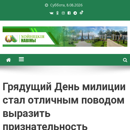
Суббота, 8.08.2026
Хойники. Хойнiцкiя навiны.
Новости Хойник. Районная
газета
Грядущий День милиции
стал отличным поводом
выразить
признательность