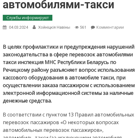
автомобилями-такси
Службы информируют
on
Комментарии
04.03.2024
Хойнiцкiя Навiны
561
Внима
субъек
хозяйс
В целях профилактики и предупреждения нарушений
осуще
законодательства в сфере перевозок автомобилями
перево
такси инспекция МНС Республики Беларусь по
пассаж
Речицкому району разъясняет вопрос использования
автомо
такси
кассового оборудования в автомобиле такси, при
осуществлении заказа пассажиром с использованием
электронной информационной системы за наличные
денежные средства.
В соответствии с пунктом 13 Правил автомобильных
перевозок пассажиров «О некоторых вопросах
автомобильных перевозок пассажиров»,
автомобиль-такси (за исключением автомобиля-