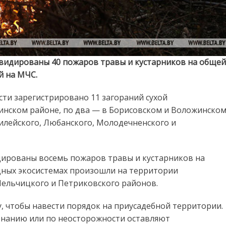
квидированы 40 пожаров травы и кустарников на общей
й на МЧС.
сти зарегистрировано 11 загораний сухой
инском районе, по два — в Борисовском и Воложинском
илейского, Любанского, Молодечненского и
идированы восемь пожаров травы и кустарников на
одных экосистемах произошли на территории
Лельчицкого и Петриковского районов.
, чтобы навести порядок на приусадебной территории.
езнанию или по неосторожности оставляют