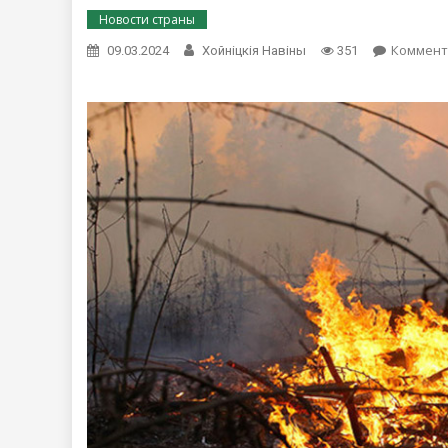
Новости страны
Коммент
09.03.2024
Хойнiцкiя Навiны
351