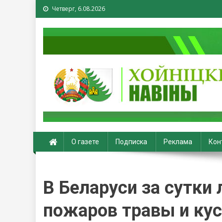
Четверг, 6.08.2026
Хойники. Хойнiцкiя на
О газете
Подписка
Реклама
Кон
В Беларуси за сутки
пожаров травы и ку