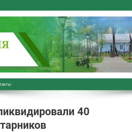
вiны. Новости Хойник. Район
такты
 ликвидировали 40
старников