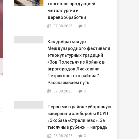
торговлю продукцией
металлургии и
деревообработки
0
07.08.2026
Как добраться до
Международного фестиваля
этнокультурных традиций
«Зов Полесья» из Хойник в
агрогородок Лясковичи
Петриковского района?
Рассказываем путь
0
07.08.2026
Первыми в районе уборочную
,
завершили хлеборобы КСУП
«Эксбаза «Стреличево». За
тысячные рубежи – награды
0
06.08.2026