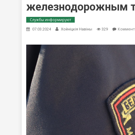
железнодорожным т
Службы информируют
Коммент
07.03.2024
Хойнiцкiя Навiны
329