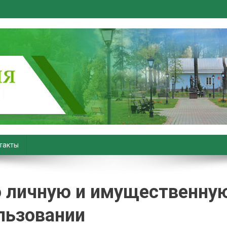
вiны. Новости Хойник. Район
такты
ю личную и имущественну
льзовании