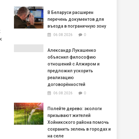
В Беларуси расширен
перечень документов для
въезда в пограничную зону
к
0
06.08.2026
х
Александр Лукашенко
объяснил философию
отношений с Алжиром и
предложил ускорить
реализацию
договорённостей
0
06.08.2026
Полейте дерево: экологи
призывают жителей
Хойникского района помочь
сохранить зелень в городах и
на селе