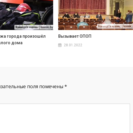
ежа города произошёл
Вызывает ОПОП
илого дома
28.01.2022
язательные поля помечены
*