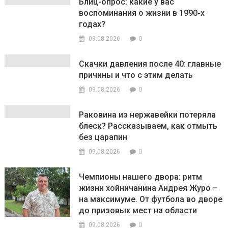
Блиц-опрос: какие у вас
воспоминания о жизни в 1990-х
годах?
0
09.08.2026
Скачки давления после 40: главные
причины и что с этим делать
0
09.08.2026
Раковина из нержавейки потеряла
блеск? Рассказываем, как отмыть
без царапин
0
09.08.2026
Чемпионы нашего двора: ритм
жизни хойничанина Андрея Журо –
на максимуме. От футбола во дворе
до призовых мест на области
0
09.08.2026