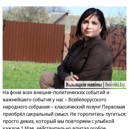
себе
сами
—
Мир!
Труд!
Май!
На фоне всех внешне-политических событий и
важнейшего события у нас – Всебелорусского
народного собрания – классический лозунг Первомая
приобрёл сакральный смысл. Не торопитесь пугаться:
просто девиз, который мы повторяем с улыбкой
каждое 1 Мая, действительно впитал особое