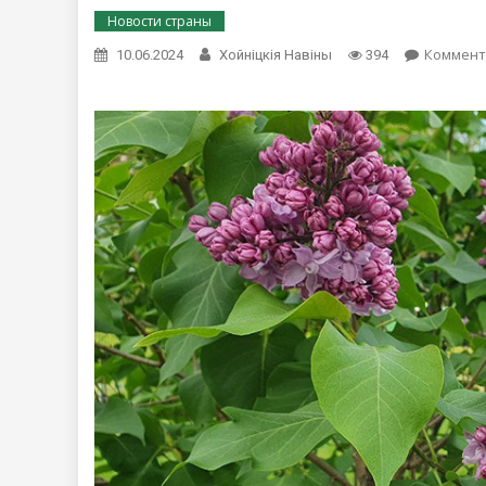
Новости страны
Коммент
10.06.2024
Хойнiцкiя Навiны
394