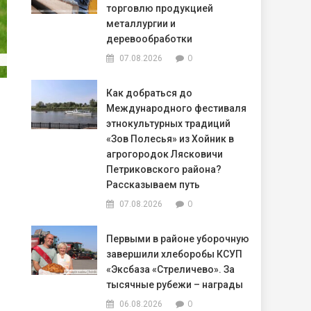
торговлю продукцией
металлургии и
деревообработки
0
07.08.2026
Как добраться до
Международного фестиваля
этнокультурных традиций
«Зов Полесья» из Хойник в
агрогородок Лясковичи
Петриковского района?
Рассказываем путь
0
07.08.2026
Первыми в районе уборочную
завершили хлеборобы КСУП
«Эксбаза «Стреличево». За
тысячные рубежи – награды
0
06.08.2026