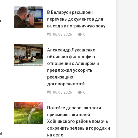
В Беларуси расширен
перечень документов для
а
въезда в пограничную зону
0
06.08.2026
Александр Лукашенко
объяснил философию
отношений с Алжиром и
предложил ускорить
реализацию
договорённостей
0
06.08.2026
Полейте дерево: экологи
призывают жителей
Хойникского района помочь
сохранить зелень в городах и
ы
на селе