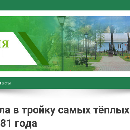
вiны. Новости Хойник. Район
такты
ла в тройку самых тёплых
881 года