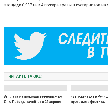
Беларус
площади 0,937 га и 4 пожара травы и кустарников на 
за
сутки
ЧИТАЙТЕ ТАКЖЕ:
Выплата матпомощи ветеранам ко
«Вытокi» едут в Речиц
Дню Победы начнётся с 25 апреля
программе фестивал