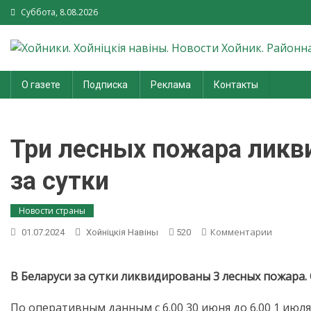
Суббота, 8.08.2026
Хойники. Хойнiцкiя навiны.
О газете
Подписка
Реклама
Контакты
Новости Хойник. Районная
газета
Три лесных пожара ликв
за сутки
Новости страны
on
Комментарии
01.07.2024
Хойнiцкiя Навiны
520
Три
лесных
пожара
В Беларуси за сутки ликвидированы 3 лесных пожара.
ликвиди
в
По оперативным данным с 6.00 30 июня до 6.00 1 июл