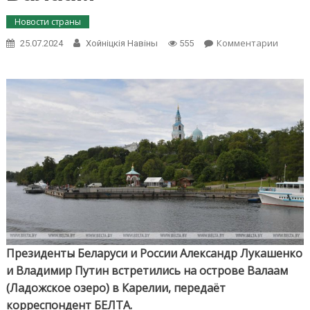
Новости страны
on
Комментарии
25.07.2024
Хойнiцкiя Навiны
555
Алекса
Лукаш
и
Влади
Путин
встрет
на
остров
Валаа
Президенты Беларуси и России Александр Лукашенко
и Владимир Путин встретились на острове Валаам
(Ладожское озеро) в Карелии, передаёт
корреспондент БЕЛТА.