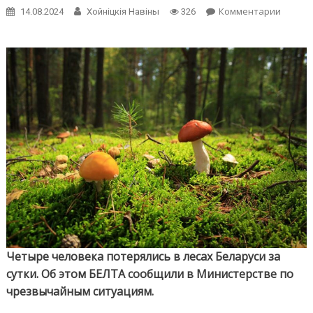
on
Комментарии
14.08.2024
Хойнiцкiя Навiны
326
Четыр
челове
потеря
в
лесах
Белару
за
сутки
Четыре человека потерялись в лесах Беларуси за
сутки. Об этом БЕЛТА сообщили в Министерстве по
чрезвычайным ситуациям.