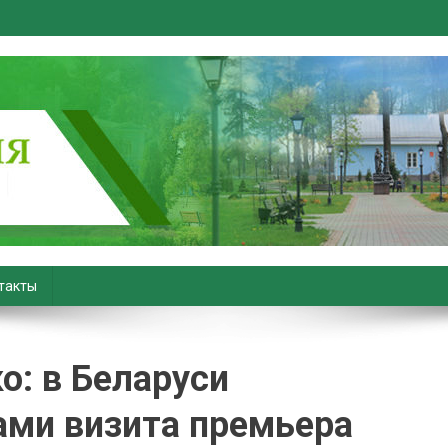
вiны. Новости Хойник. Район
такты
о: в Беларуси
ами визита премьера