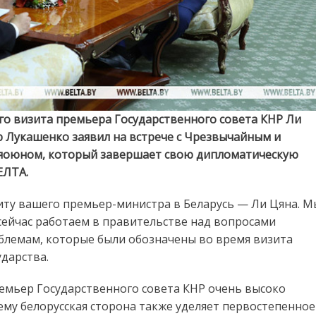
го визита премьера Государственного совета КНР Ли
р Лукашенко заявил на встрече с Чрезвычайным и
Сяоюном, который завершает свою дипломатическую
ЕЛТА.
иту вашего премьер-министра в Беларусь — Ли Цяна. М
сейчас работаем в правительстве над вопросами
блемам, которые были обозначены во время визита
ударства.
емьер Государственного совета КНР очень высоко
ему белорусская сторона также уделяет первостепенное