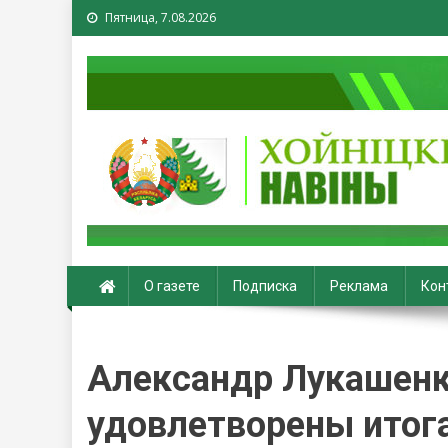
Пятница, 7.08.2026
Хойники. Хойнiцкiя на
О газете
Подписка
Реклама
Кон
Александр Лукашенк
удовлетворены итог