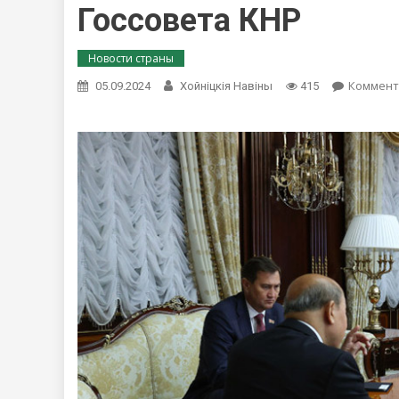
Госсовета КНР
Новости страны
Коммент
05.09.2024
Хойнiцкiя Навiны
415