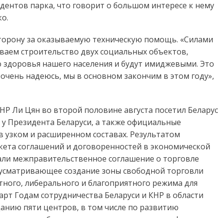
идентов парка, что говорит о большом интересе к нему
о.
торону за оказываемую техническую помощь. «Силами
ваем строительство двух социальных объектов,
 здоровья нашего населения и будут имиджевыми. Это
 очень надеюсь, мы в основном закончим в этом году»,
НР Ли Цян во второй половине августа посетил Белару
 у Президента Беларуси, а также официальные
в узком и расширенном составах. Результатом
кета соглашений и договоренностей в экономической
исали межправительственное соглашение о торговле
дусматривающее создание зоны свободной торговли
тного, либерального и благоприятного режима для
арт Годам сотрудничества Беларуси и КНР в области
данию пяти центров, в том числе по развитию