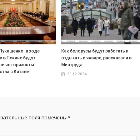
Лукашенко: в ходе
Как белорусы будут работать и
в в Пекине будут
отдыхать в январе, рассказали в
овые горизонты
Минтруда
ства с Китаем
30.12.2024
язательные поля помечены
*