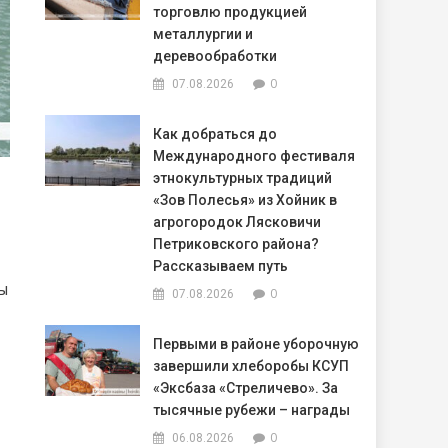
торговлю продукцией
металлургии и
деревообработки
0
07.08.2026
Как добраться до
Международного фестиваля
этнокультурных традиций
«Зов Полесья» из Хойник в
агрогородок Лясковичи
Петриковского района?
Рассказываем путь
ы
0
07.08.2026
Первыми в районе уборочную
завершили хлеборобы КСУП
«Эксбаза «Стреличево». За
тысячные рубежи – награды
0
06.08.2026