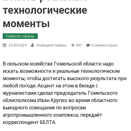
технологические
моменты
Новости страны
on
Комментарии
24.09.2024
Хойнiцкiя Навiны
497
Иван
Крупко
погода
В сельском хозяйстве Гомельской области надо
испыт
искать возможности и реальные технологические
аграри
моменты, чтобы достигать высокого результата при
и
любой погоде. Акцент на этом в беседе с
для
резуль
журналистами сделал председатель Гомельского
надо
облисполкома Иван Крупко во время областного
искать
выездного совещания по вопросам
реаль
агропромышленного комплекса, передаёт
технол
момен
корреспондент БЕЛТА.