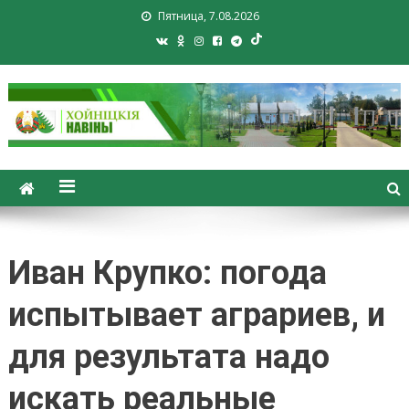
Пятница, 7.08.2026
Хойники. Хойнiцкiя навiны.
Новости Хойник. Районная
газета
Иван Крупко: погода
испытывает аграриев, и
для результата надо
искать реальные