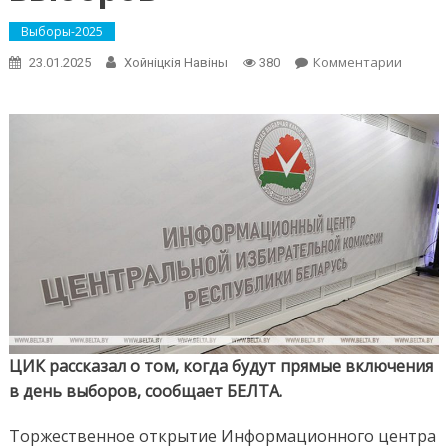
Выборы-2025
on
Комментарии
23.01.2025
Хойнiцкiя Навiны
380
ЦИК
сообщи
когда
будут
прямы
включ
в
день
выбор
ЦИК рассказал о том, когда будут прямые включения
в день выборов, сообщает БЕЛТА.
Торжественное открытие Информационного центра