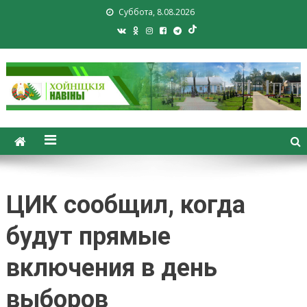
Суббота, 8.08.2026
Хойники. Хойнiцкiя навiны.
Новости Хойник. Районная
газета
ЦИК сообщил, когда
будут прямые
включения в день
выборов