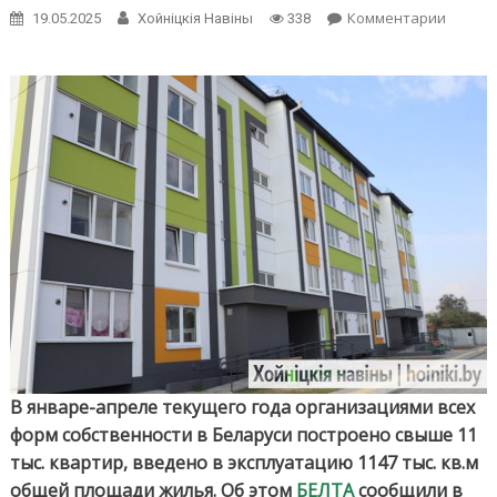
on
Комментарии
19.05.2025
Хойнiцкiя Навiны
338
В
Белару
в
январе
апреле
постро
свыше
11
тыс.
кварти
В январе-апреле текущего года организациями всех
форм собственности в Беларуси построено свыше 11
тыс. квартир, введено в эксплуатацию 1147 тыс. кв.м
общей площади жилья. Об этом
БЕЛТА
сообщили в