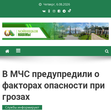
Четверг, 6.08.2026
Хойники. Хойнiцкiя навiны.
Новости Хойник. Районная
газета
В МЧС предупредили о
факторах опасности при
грозах
Службы информируют