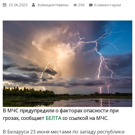
on
Комментарии
23.06.2025
Хойнiцкiя Навiны
294
В
МЧС
предуп
о
фактор
опасно
при
грозах
В МЧС предупредили о факторах опасности при
грозах, сообщает
БЕЛТА
со ссылкой на МЧС.
В Беларуси 23 июня местами по западу республики