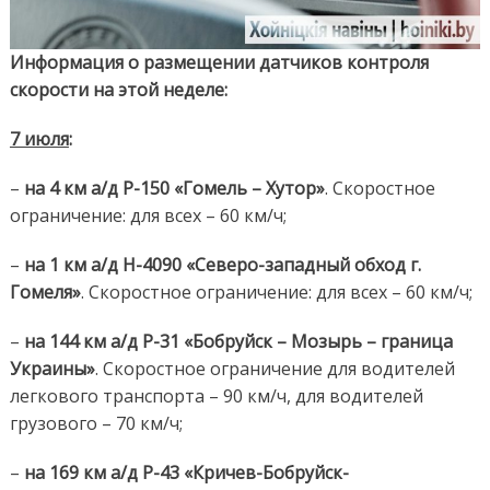
по
13
июля
Информация о размещении датчиков контроля
скорости на этой неделе:
7 июля
:
–
на 4 км а/д Р-150 «Гомель – Хутор»
. Скоростное
ограничение: для всех – 60 км/ч;
–
на 1 км а/д Н-4090 «Северо-западный обход г.
Гомеля»
. Скоростное ограничение: для всех – 60 км/ч;
–
на 144 км
а/д Р-31 «Бобруйск – Мозырь – граница
Украины»
. Скоростное ограничение для водителей
легкового транспорта – 90 км/ч, для водителей
грузового – 70 км/ч;
–
на 169 км а/д Р-43 «Кричев-Бобруйск-