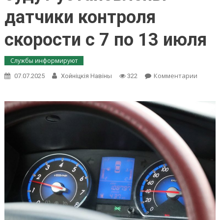
датчики контроля
скорости с 7 по 13 июля
Службы информируют
on
Комментарии
07.07.2025
Хойнiцкiя Навiны
322
Инфор
для
водите
где
в
Гомель
област
будут
устано
датчик
контро
скорос
с
7