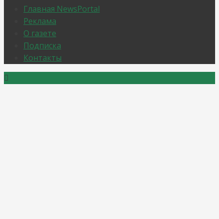
Главная NewsPortal
Реклама
О газете
Подписка
Контакты