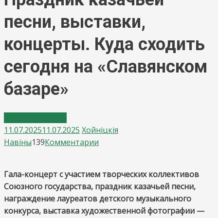
песни, выставки,
концерты. Куда сходить
сегодня на «Славянском
базаре»
Новости страны
11.07.2025
11.07.2025
Хойнiцкiя
on
Навiны
139
Комментарии
Праздник
казачьей
Гала-концерт с участием творческих коллективов
песни,
Союзного государства, праздник казачьей песни,
выставки,
награждение лауреатов детского музыкального
концерты.
конкурса, выставка художественной фотографии —
Куда