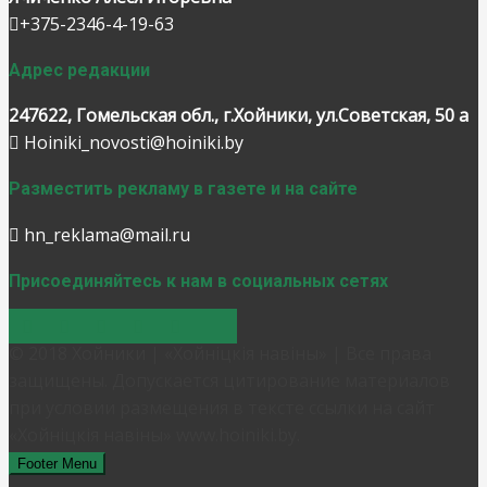
+375-2346-4-19-63
Адрес редакции
247622, Гомельская обл., г.Хойники, ул.Советская, 50 а
Hoiniki_novosti@hoiniki.by
Разместить рекламу в газете и на сайте
hn_reklama@mail.ru
Присоединяйтесь к нам в социальных сетях
© 2018 Хойники | «Хойнiцкiя навiны» | Все права
защищены. Допускается цитирование материалов
при условии размещения в тексте ссылки на сайт
«Хойнiцкiя навiны» www.hoiniki.by.
Footer Menu