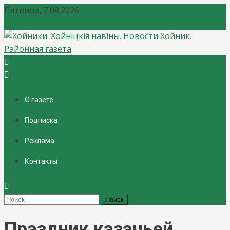
Пятница, 7.08.2026
Хойники. Хойнiцкiя навiны. Новости Хойник. Районная
газета
О газете
Подписка
Реклама
Контакты
Найти:
Праздник казачьей