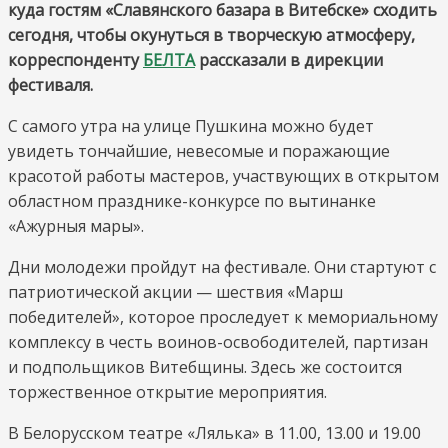
куда гостям «Славянского базара в Витебске» сходить
сходить
сегодня, чтобы окунуться в творческую атмосферу,
сегодня
корреспонденту
БЕЛТА
рассказали в дирекции
на
фестиваля.
«Славянском
базаре»
С самого утра на улице Пушкина можно будет
увидеть тончайшие, невесомые и поражающие
красотой работы мастеров, участвующих в открытом
областном празднике-конкурсе по вытинанке
«Ажурныя мары».
Дни молодежи пройдут на фестивале. Они стартуют с
патриотической акции — шествия «Марш
победителей», которое проследует к мемориальному
комплексу в честь воинов-освободителей, партизан
и подпольщиков Витебщины. Здесь же состоится
торжественное открытие мероприятия.
В Белорусском театре «Лялька» в 11.00, 13.00 и 19.00