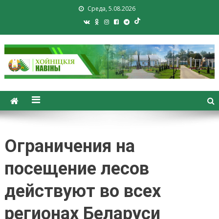
Среда, 5.08.2026
Хойники. Хойнiцкiя навiны.
Новости Хойник. Районная
газета
Ограничения на
посещение лесов
действуют во всех
регионах Беларуси