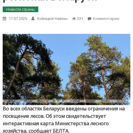
Новости страны
on
Комментарии
17.07.2025
Хойнiцкiя Навiны
231
Ограни
на
посещ
лесов
действ
во
всех
регион
Белару
Во всех областях Беларуси введены ограничения на
посещение лесов. Об этом свидетельствует
интерактивная карта Министерства лесного
хозяйства, сообщает БЕЛТА.