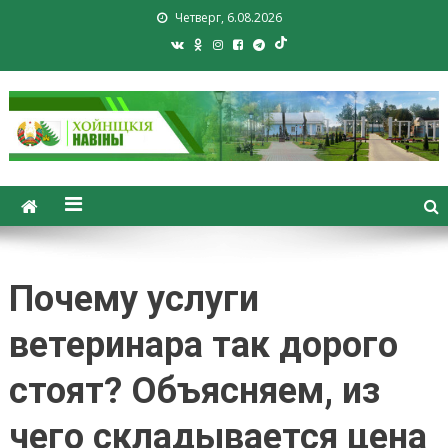
Четверг, 6.08.2026
Хойники. Хойнiцкiя навiны.
Новости Хойник. Районная
газета
Почему услуги
ветеринара так дорого
стоят? Объясняем, из
чего складывается цена