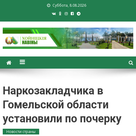
Суббота, 8.08.2026
Хойники. Хойнiцкiя навiны.
Новости Хойник. Районная
газета
Наркозакладчика в
Гомельской области
установили по почерку
Новости страны