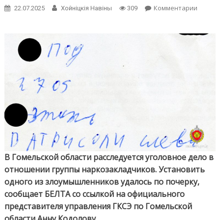
on
Комментарии
22.07.2025
Хойнiцкiя Навiны
309
Наркоз
в
Гомель
област
устано
по
почерк
В Гомельской области расследуется уголовное дело в
отношении группы наркозакладчиков. Установить
одного из злоумышленников удалось по почерку,
сообщает БЕЛТА со ссылкой на официального
представителя управления ГКСЭ по Гомельской
области Анну Кодолову.