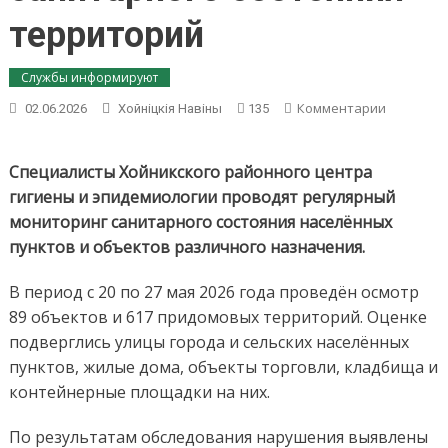
территорий
Службы информируют
on
Комментарии
02.06.2026
Хойнiцкiя Навiны
135
Чистота
и
порядок:
Специалисты Хойникского районного центра
в
гигиены и эпидемиологии проводят регулярный
Хойникск
мониторинг санитарного состояния населённых
районе
пунктов и объектов различного назначения.
продолжа
контроль
санитарн
В период с 20 по 27 мая 2026 года проведён осмотр
состояни
89 объектов и 617 придомовых территорий. Оценке
территор
подверглись улицы города и сельских населённых
пунктов, жилые дома, объекты торговли, кладбища и
контейнерные площадки на них.
По результатам обследования нарушения выявлены