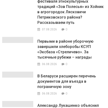
фестиваля этнокультурных
традиций «Зов Полесья» из Хойник
в агрогородок Лясковичи
Петриковского района?
Рассказываем путь
0
07.08.2026
Первыми в районе уборочную
завершили хлеборобы КСУП
«Эксбаза «Стреличево». За
тысячные рубежи – награды
0
06.08.2026
В Беларуси расширен перечень
документов для въезда в
пограничную зону
0
06.08.2026
Александр Лукашенко объяснил