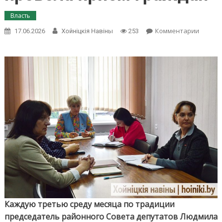
Власть
on
Комментарии
17.06.2026
Хойнiцкiя Навiны
253
Предсе
районн
Совета
депута
Людми
Рудчен
прове
приём
гражда
Каждую третью среду месяца по традиции
председатель районного Совета депутатов Людмила