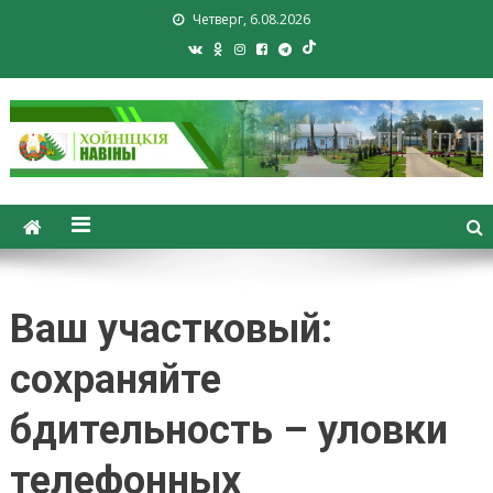
Четверг, 6.08.2026
Хойники. Хойнiцкiя навiны.
Новости Хойник. Районная
газета
Ваш участковый:
сохраняйте
бдительность – уловки
телефонных