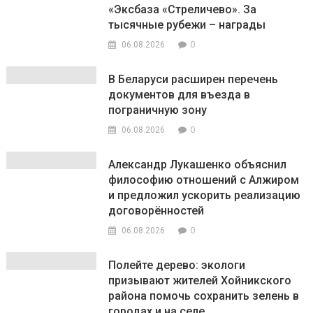
«Эксбаза «Стреличево». За
тысячные рубежи – награды
0
06.08.2026
В Беларуси расширен перечень
документов для въезда в
пограничную зону
0
06.08.2026
Александр Лукашенко объяснил
философию отношений с Алжиром
и предложил ускорить реализацию
договорённостей
0
06.08.2026
Полейте дерево: экологи
призывают жителей Хойникского
района помочь сохранить зелень в
городах и на селе