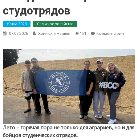
студотрядов
Жатва 2026
Сельское хозяйство
on
Комментарии
07.07.2026
Хойнiцкiя Навiны
151
Безопа
превы
всего:
райко
БРСМ
напом
о
правил
повед
бойца
студот
Лето – горячая пора не только для аграриев, но и для
бойцов студенческих отрядов.