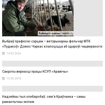
Выбраў прафесію сэрцам – ветэрынарны фельчар МТК
«Пудакоў» Дзяніс Чэркас клапоціцца аб здароўі чацвераногіх
14.02.2026
Сакрэты вернасці працы КСУП «Аравічы»
13.06.2018
Надзейны тыл хлебаробаў: сям’я Краўчанка – самы
рамантычны экіпаж