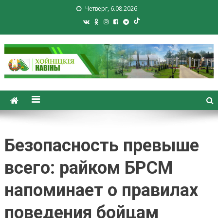
Четверг, 6.08.2026
Хойники. Хойнiцкiя навiны.
Новости Хойник. Районная
газета
Безопасность превыше
всего: райком БРСМ
напоминает о правилах
поведения бойцам