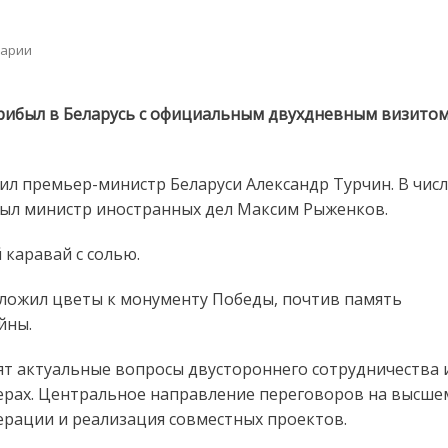
on
арии
Президент
Узбекистана
прибыл
рибыл в Беларусь с официальным двухдневным визитом
в
Беларусь
с
ил премьер-министр Беларуси Александр Турчин. В чис
официальным
был министр иностранных дел Максим Рыженков.
визитом
каравай с солью.
ложил цветы к монументу Победы, почтив память
йны.
рят актуальные вопросы двустороннего сотрудничества 
ферах. Центральное направление переговоров на высше
рации и реализация совместных проектов.