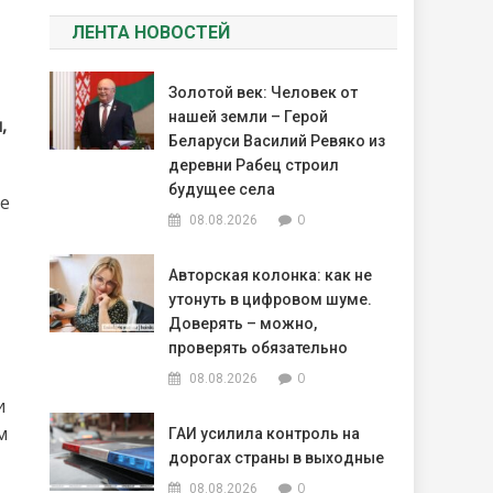
ЛЕНТА НОВОСТЕЙ
Золотой век: Человек от
нашей земли – Герой
,
Беларуси Василий Ревяко из
деревни Рабец строил
будущее села
ле
0
08.08.2026
Авторская колонка: как не
утонуть в цифровом шуме.
Доверять – можно,
проверять обязательно
0
08.08.2026
и
м
ГАИ усилила контроль на
дорогах страны в выходные
0
08.08.2026