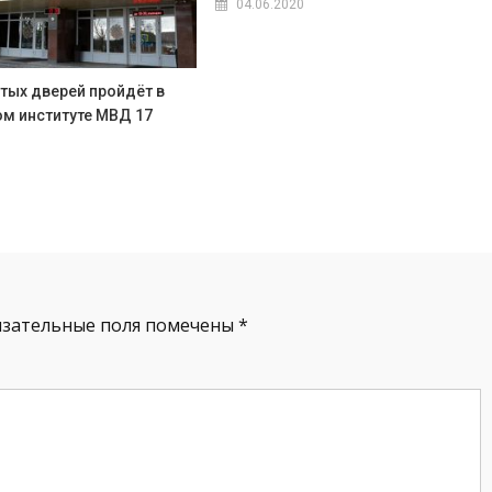
04.06.2020
тых дверей пройдёт в
м институте МВД 17
язательные поля помечены
*