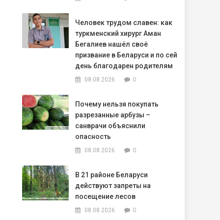
Человек трудом славен: как
туркменский хирург Аман
Бегалиев нашёл своё
призвание в Беларуси и по сей
день благодарен родителям
0
08.08.2026
Почему нельзя покупать
разрезанные арбузы –
санврачи объяснили
.
опасность
0
08.08.2026
В 21 районе Беларуси
действуют запреты на
посещение лесов
0
08.08.2026