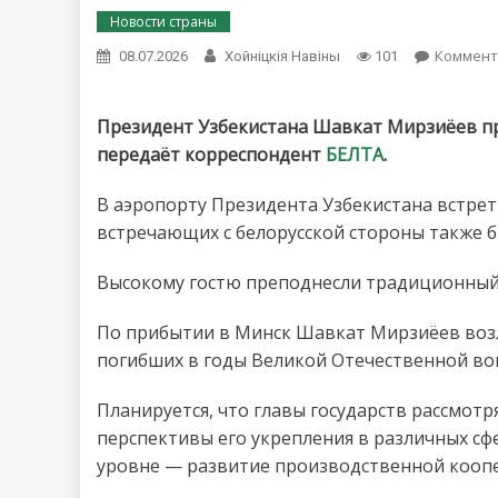
Новости страны
Коммент
08.07.2026
Хойнiцкiя Навiны
101
Президент Узбекистана Шавкат Мирзиёев п
передаёт корреспондент
БЕЛТА
.
В аэропорту Президента Узбекистана встрет
встречающих с белорусской стороны также 
Высокому гостю преподнесли традиционный 
По прибытии в Минск Шавкат Мирзиёев воз
погибших в годы Великой Отечественной во
Планируется, что главы государств рассмот
перспективы его укрепления в различных с
уровне — развитие производственной коопе