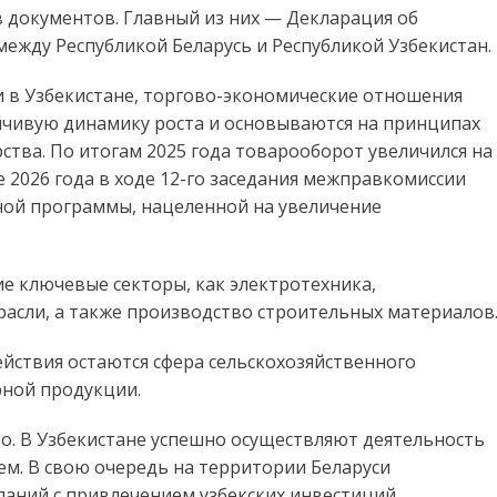
в документов. Главный из них — Декларация об
между Республикой Беларусь и Республикой Узбекистан.
си в Узбекистане, торгово-экономические отношения
чивую динамику роста и основываются на принципах
ства. По итогам 2025 года товарооборот увеличился на
ае 2026 года в ходе 12-го заседания межправкомиссии
ной программы, нацеленной на увеличение
 ключевые секторы, как электротехника,
расли, а также производство строительных материалов
ствия остаются сфера сельскохозяйственного
рной продукции.
о. В Узбекистане успешно осуществляют деятельность
ем. В свою очередь на территории Беларуси
паний с привлечением узбекских инвестиций.