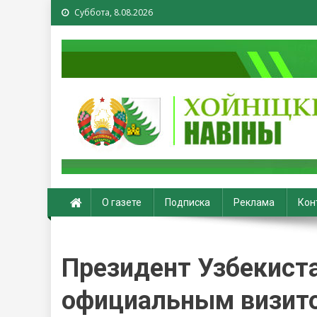
Суббота, 8.08.2026
Хойники. Хойнiцкiя на
О газете
Подписка
Реклама
Кон
Президент Узбекиста
официальным визит