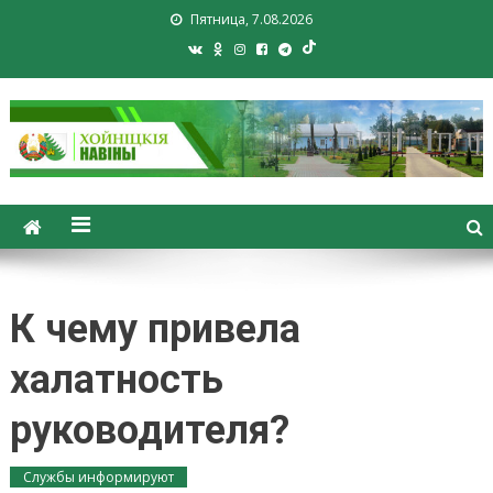
Пятница, 7.08.2026
Хойники. Хойнiцкiя навiны.
Новости Хойник. Районная
газета
К чему привела
халатность
руководителя?
Службы информируют