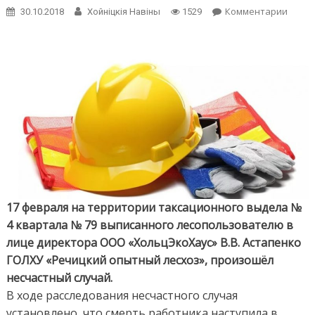
on
Комментарии
30.10.2018
Хойнiцкiя Навiны
1529
К
чему
приве
халат
руков
17 февраля на территории таксационного выдела №
4 квартала № 79 выписанного лесопользователю в
лице директора ООО «ХольцЭкоХаус» В.В. Астапенко
ГОЛХУ «Речицкий опытный лесхоз», произошёл
несчастный случай.
В ходе расследования несчастного случая
установлено, что смерть работника наступила в