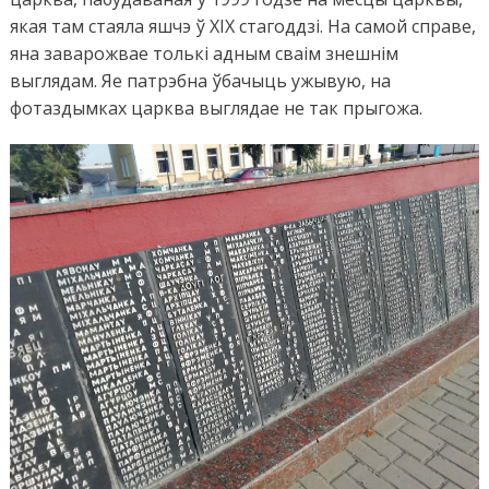
якая там стаяла яшчэ ў ХІХ стагоддзі. На самой справе,
яна заварожвае толькі адным сваім знешнім
выглядам. Яе патрэбна ўбачыць ужывую, на
фотаздымках царква выглядае не так прыгожа.