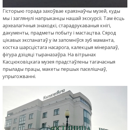
Гісторыю горада захоўвае краязнаўчы музей, куды
мы і заглянулі напрыканцы нашай экскурсіі. Там ёсць
археалагічныя знаходкі, старадрукаваныя кнігі,
дакументы, прадметы побыту і мастацтва. Сярод
цікавых экспанатаў у ім запомніўся зуб маманта,
костка шарсцістага насарога, калекцыя мінералаў,
фігура дзіцяці тыраназаўра. На вітрынах
Касцюковіцкага музея прадстаўлены тагачасныя
прылады працы, макеты першых паселішчаў,
упрыгожванні.