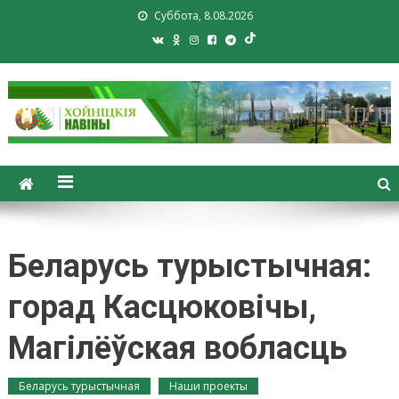
Суббота, 8.08.2026
Хойники. Хойнiцкiя навiны.
Новости Хойник. Районная
газета
Беларусь турыстычная:
горад Касцюковічы,
Магілёўская вобласць
Беларусь турыстычная
Наши проекты