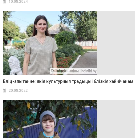
10.08.2024
Бліц-апытанне: якія культурныя традыцыі блізкія хайнічанам
20.08.2022