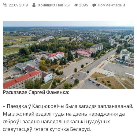
on
Комментарии
22.09.2019
Хойнiцкiя Навiны
2895
Белар
турыс
горад
Касцю
Магіл
вобла
Расказвае
Сяргей Фаменка:
– Паездка ў Касцюковічы была загадзя запланаванай.
Мы з жонкай ездзілі туды на дзень нараджэння да
сяброў і заадно наведалі некалькі цудоўных
славутасцяў гэтага куточка Беларусі.