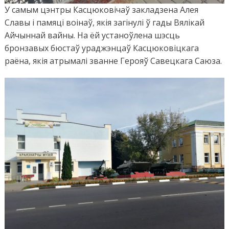
У самым цэнтры Касцюковічаў закладзена Алея
Славы і памяці воінаў, якія загінулі ў гады Вялікай
Айчыннай вайны. На ёй устаноўлена шэсць
бронзавых бюстаў ураджэнцаў Касцюковіцкага
раёна, якія атрымалі званне Герояў Савецкага Саюза.