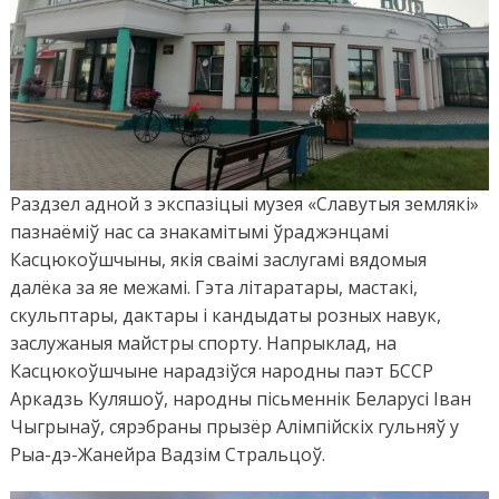
Раздзел адной з экспазіцыі музея «Славутыя землякі»
пазнаёміў нас са знакамітымі ўраджэнцамі
Касцюкоўшчыны, якія сваімі заслугамі вядомыя
далёка за яе межамі. Гэта літаратары, мастакі,
скульптары, дактары і кандыдаты розных навук,
заслужаныя майстры спорту. Напрыклад, на
Касцюкоўшчыне нарадзіўся народны паэт БССР
Аркадзь Куляшоў, народны пісьменнік Беларусі Іван
Чыгрынаў, сярэбраны прызёр Алімпійскіх гульняў у
Рыа-дэ-Жанейра Вадзім Стральцоў.