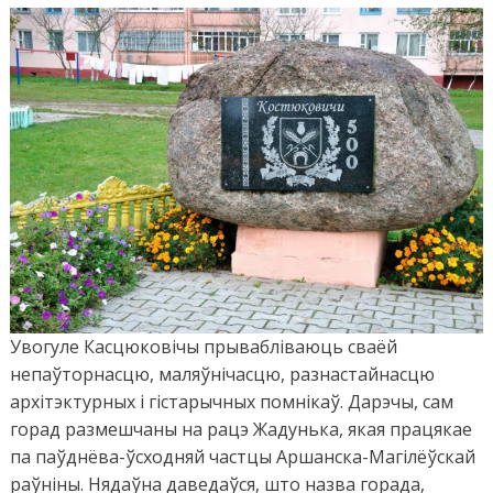
Увогуле Касцюковічы прывабліваюць сваёй
непаўторнасцю, маляўнічасцю, разнастайнасцю
архітэктурных і гістарычных помнікаў. Дарэчы, сам
горад размешчаны на рацэ Жадунька, якая працякае
па паўднёва-ўсходняй частцы Аршанска-Магілёўскай
раўніны. Нядаўна даведаўся, што назва горада,