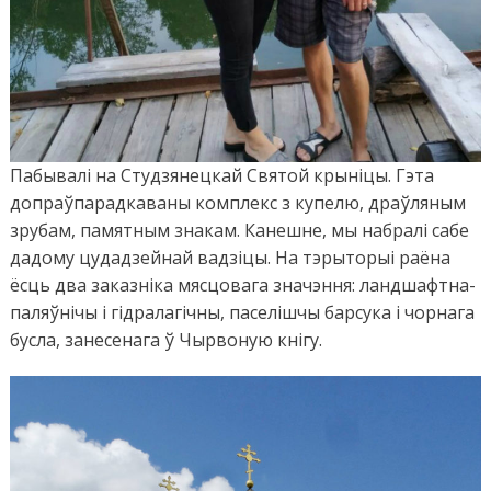
Пабывалі на Студзянецкай Святой крыніцы. Гэта
допраўпарадкаваны комплекс з купелю, драўляным
зрубам, памятным знакам. Канешне, мы набралі сабе
дадому цудадзейнай вадзіцы. На тэрыторыі раёна
ёсць два заказніка мясцовага значэння: ландшафтна-
паляўнічы і гідралагічны, паселішчы барсука і чорнага
бусла, занесенага ў Чырвоную кнігу.