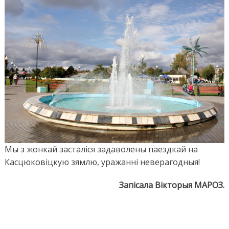
Мы з жонкай засталіся задаволены паездкай на
Касцюковіцкую зямлю, уражанні неверагодныя!
Запісала Вікторыя МАРОЗ.