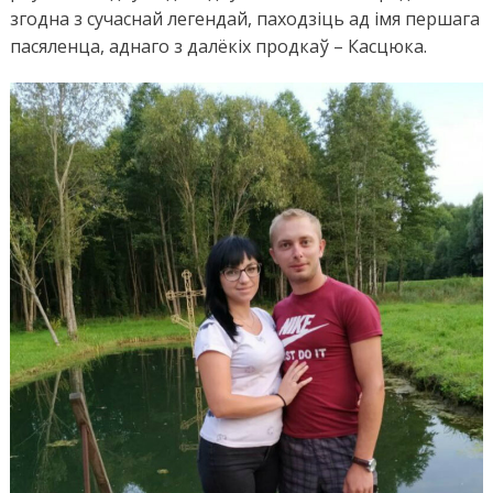
згодна з сучаснай легендай, паходзіць ад імя першага
пасяленца, аднаго з далёкіх продкаў – Касцюка.