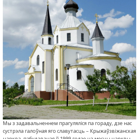
Мы з задавальненнем прагуляліся па гораду, дзе нас
сустрэла галоўная яго славутасць – Крыжаўзвіжанская
царква, пабудаваная ў 1999 годзе на месцы царквы,