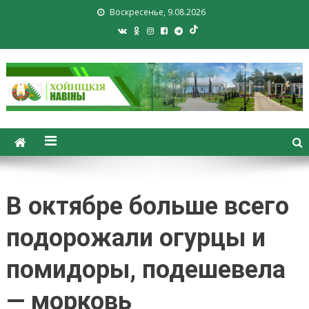
Воскресенье, 9.08.2026
Хойники. Хойнiцкiя навiны.
Новости Хойник. Районная
газета
В октябре больше всего
подорожали огурцы и
помидоры, подешевела
— морковь