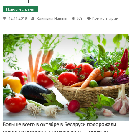
Новости страны
on
Комментарии
12.11.2019
Хойнiцкiя Навiны
903
В
октябр
больш
всего
подор
огурцы
и
помидо
подеш
—
морко
Больше всего в октябре в Беларуси подорожали
огурцы и помидоры, подешевела — морковь,