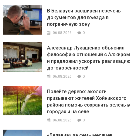
В Беларуси расширен перечень
документов для въезда в
пограничную зону
0
06.08.2026
Александр Лукашенко объяснил
философию отношений с Алжиром
и предложил ускорить реализацию
договорённостей
0
06.08.2026
Полейте дерево: экологи
призывают жителей Хойникского
района помочь сохранить зелень в
городах и на селе
0
06.08.2026
«Белавиа» за семь месяцев