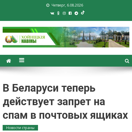
Четверг, 6.08.2026
Хойники. Хойнiцкiя навiны.
Новости Хойник. Районная
газета
В Беларуси теперь
действует запрет на
спам в почтовых ящиках
Новости страны