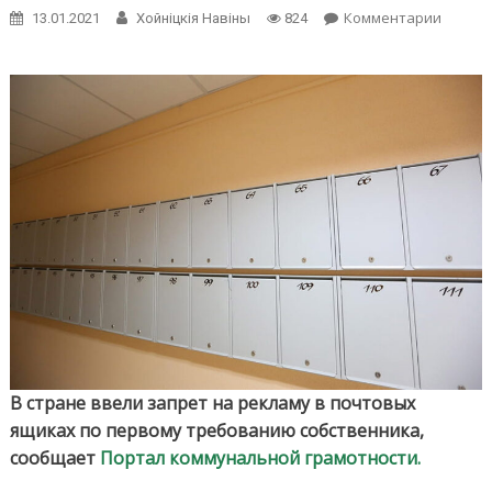
on
Комментарии
13.01.2021
Хойнiцкiя Навiны
824
В
Белару
теперь
действ
запрет
на
спам
в
почто
ящика
В стране ввели запрет на рекламу в почтовых
ящиках по первому требованию собственника,
сообщает
Портал коммунальной грамотности.