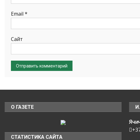
Email
*
Сайт
О ГАЗЕТЕ
И
Ячи
+3
СТАТИСТИКА САЙТА