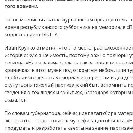
памяти
того времени.
важно
насыща
Такое мнение высказал журналистам председатель Г
интерак
время республиканского субботника на мемориале «П
чтобы
молодёж
корреспондент БЕЛТА.
могла
проникн
Иван Крупко отметил, что это место, расположенное 
атмосфе
историческую значимость, поэтому важно подчеркнут
региона. «Наша задача сделать так, чтобы в военно-
криничка», в этот музей под открытым небом, шли ту
Необходимо сделать мемориал интересным и для детей
окунуться в тяжелый партизанский быт, вспомнить ис
сведения о тех людях и событиях, благодаря которым
сказал он.
По словам губернатора, сейчас идет этап сбора мате
экспонаты — подготовка к музеефикации объекта. «
продумать и разработать квесты на знание партизан