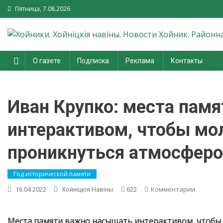
Пятница, 7.08.2026
Хойники. Хойнiцкiя навiны.
О газете
Подписка
Реклама
Контакты
Новости Хойник. Районная
газета
Иван Крупко: места пам
интерактивом, чтобы мо
проникнуться атмосфер
Год исторической памяти
on
Комментарии
16.04.2022
Хойнiцкiя Навiны
622
Иван
Крупко:
места
Места памяти важно насыщать интерактивом, чтобы