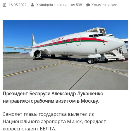
on
Комментарии
16.05.2022
Хойнiцкiя Навiны
508
Алекса
Лукаш
направ
с
рабоч
визит
в
Москву
Президент Беларуси Александр Лукашенко
направился с рабочим визитом в Москву.
Самолет главы государства вылетел из
Национального аэропорта Минск, передает
корреспондент БЕЛТА.