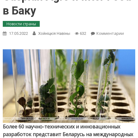
в Баку
Новости страны
on
Комментарии
17.05.2022
Хойнiцкiя Навiны
632
Более
60
иннов
разраб
предст
Белару
на
выстав
Caspia
Agro
и
Inter
Food
в
Баку
Более 60 научно-технических и инновационных
разработок представит Беларусь на международных