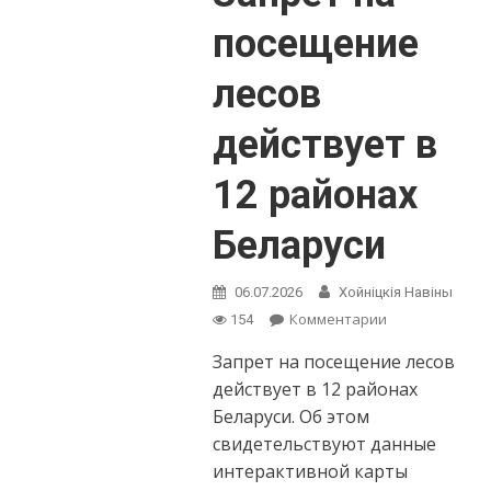
РНПЦ
посещение
радиационной
медицины
лесов
и
экологии
человека
действует в
12 районах
Беларуси
06.07.2026
Хойнiцкiя Навiны
on
Комментарии
154
Запрет
Запрет на посещение лесов
на
посещение
действует в 12 районах
лесов
Беларуси. Об этом
действует
свидетельствуют данные
в
интерактивной карты
12