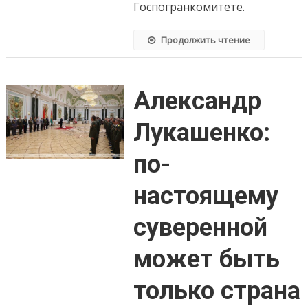
Госпогранкомитете.
по
безвизу
с
Продолжить чтение
начала
года
Александр
Лукашенко:
по-
настоящему
суверенной
может быть
только страна