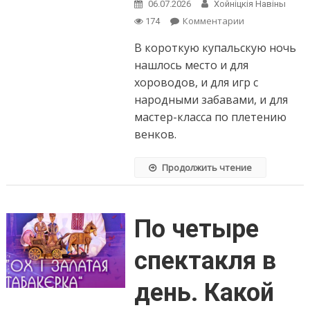
06.07.2026
Хойнiцкiя Навiны
on
Комментарии
174
Один
В короткую купальскую ночь
из
самых
нашлось место и для
ярких
хороводов, и для игр с
летних
народными забавами, и для
праздников
мастер-класса по плетению
–
Купалье
венков.
–
с
Продолжить чтение
особым
размахом
отметили
в
По четыре
Хойниках
на
спектакля в
водоёме
по
ул.
день. Какой
Лермонтова