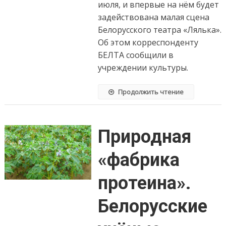
июля, и впервые на нём будет
будет
программа
задействована малая сцена
«Кукольного
Белорусского театра «Лялька».
квартала»
Об этом корреспонденту
на
БЕЛТА сообщили в
«Славянском
базаре»
учреждении культуры.
Продолжить чтение
Природная
«фабрика
протеина».
Белорусские