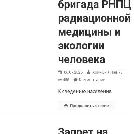
бригада РНПЦ
радиационной
медицины и
экологии
человека
06.07.2026
Хойнiцкiя Навiны
on
Комментарии
458
По
К сведению населения.
31
июля
в
Продолжить чтение
Хойникском
районе
будет
работать
Запрет на
бригада