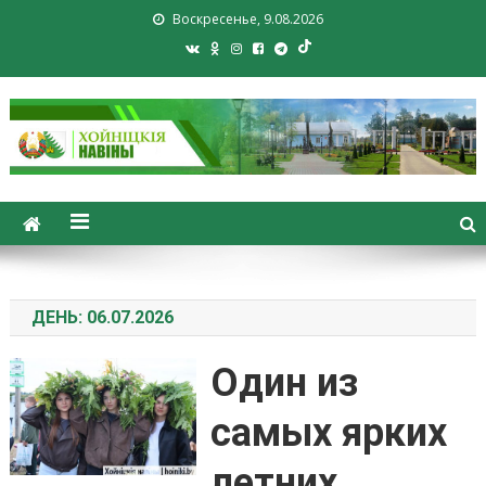
Воскресенье, 9.08.2026
Хойники. Хойнiцкiя навiны.
Новости Хойник. Районная
газета
ДЕНЬ:
06.07.2026
Один из
самых ярких
летних