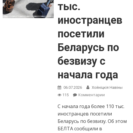
тыс.
иностранцев
посетили
Беларусь по
безвизу с
начала года
06.07.2026
Хойнiцкiя Навiны
on
Комментарии
115
Более
С начала года более 110 тыс.
110
тыс.
иностранцев посетили
иностранцев
Беларусь по безвизу. Об этом
посетили
БЕЛТА сообщили в
Беларусь