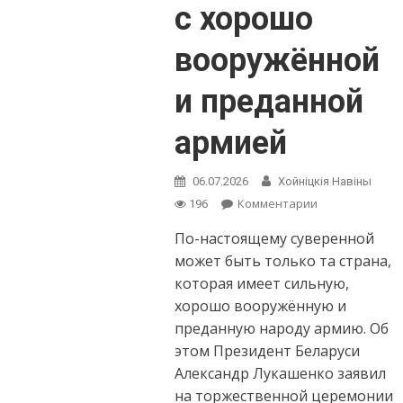
с хорошо
вооружённой
и преданной
армией
06.07.2026
Хойнiцкiя Навiны
on
Комментарии
196
Александр
По-настоящему суверенной
Лукашенко:
по-
может быть только та страна,
настоящему
которая имеет сильную,
суверенной
хорошо вооружённую и
может
преданную народу армию. Об
быть
только
этом Президент Беларуси
страна
Александр Лукашенко заявил
с
на торжественной церемонии
хорошо