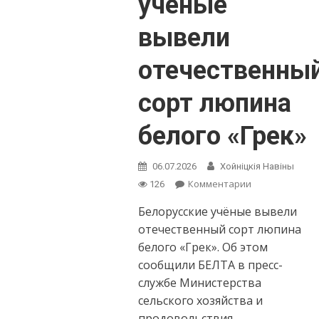
учёные
вывели
отечественны
сорт люпина
белого «Грек»
06.07.2026
Хойнiцкiя Навiны
on
Комментарии
126
Природная
Белорусские учёные вывели
«фабрика
протеина».
отечественный сорт люпина
Белорусские
белого «Грек». Об этом
учёные
сообщили БЕЛТА в пресс-
вывели
службе Министерства
отечественны
сорт
сельского хозяйства и
люпина
продовольствия.