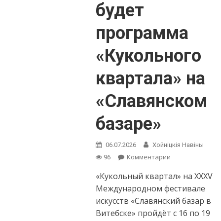
будет
программа
«Кукольного
квартала» на
«Славянском
базаре»
06.07.2026
Хойнiцкiя Навiны
on
Комментарии
96
По
«Кукольный квартал» на XXXV
четыре
спектакля
Международном фестивале
в
искусств «Славянский базар в
день.
Витебске» пройдёт с 16 по 19
Какой