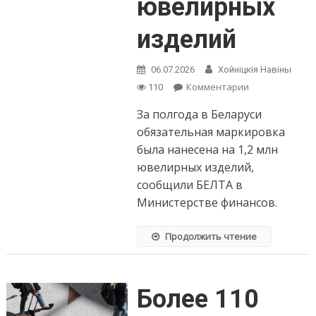
ювелирных
изделий
06.07.2026
Хойнiцкiя Навiны
on
Комментарии
110
За
За полгода в Беларуси
полгода
в
обязательная маркировка
Беларуси
была нанесена на 1,2 млн
обязательная
ювелирных изделий,
маркировка
сообщили БЕЛТА в
была
нанесена
Министерстве финансов.
на
1,2
Продолжить чтение
млн
ювелирных
изделий
Более 110