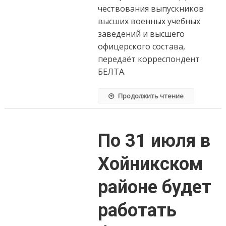
чествования выпускников
вооружённой
и
высших военных учебных
преданной
заведений и высшего
армией
офицерского состава,
передаёт корреспондент
БЕЛТА.
Продолжить чтение
По 31 июля в
Хойникском
районе будет
работать