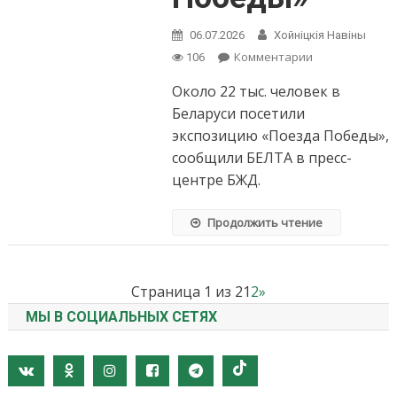
06.07.2026
Хойнiцкiя Навiны
on
Комментарии
106
Около
Около 22 тыс. человек в
22
тыс.
Беларуси посетили
человек
экспозицию «Поезда Победы»,
в
сообщили БЕЛТА в пресс-
Беларуси
центре БЖД.
посетили
экспозицию
«Поезда
Продолжить чтение
Победы»
Страница 1 из 2
1
2
»
МЫ В СОЦИАЛЬНЫХ СЕТЯХ