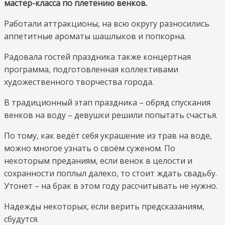
мастер-класса по плетению венков.
летних
праздников
Работали аттракционы, на всю округу разносились
–
аппетитные ароматы шашлыков и попкорна.
Купалье
Радовала гостей праздника также концертная
–
программа, подготовленная коллективами
с
художественного творчества города.
особым
размахом
В традиционный этап праздника – обряд спускания
отметили
венков на воду – девушки решили попытать счастья.
в
Хойниках
По тому, как ведёт себя украшение из трав на воде,
на
можно многое узнать о своём суженом. По
водоёме
некоторым преданиям, если венок в целости и
по
сохранности поплыл далеко, то стоит ждать свадьбу.
ул.
Утонет – на брак в этом году рассчитывать не нужно.
Лермонтова
Надежды некоторых, если верить предсказаниям,
сбудутся.