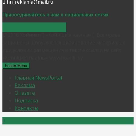
hn_reklama@mail.ru
Присоединяйтесь к нам в социальных сетях
© 2018 Хойники | «Хойнiцкiя навiны» | Все права
защищены. Допускается цитирование материалов
при условии размещения в тексте ссылки на сайт
«Хойнiцкiя навiны» www.hoiniki.by.
Footer Menu
Главная NewsPortal
Реклама
О газете
Подписка
Контакты