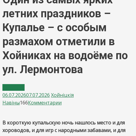
летних праздников –
Купалье – с особым
размахом отметили в
Хойниках на водоёме по
ул. Лермонтова
Культура
06.07.2026
07.07.2026
Хойнiцкiя
on
Навiны
166
Комментарии
Один
из
В короткую купальскую ночь нашлось место и для
самых
хороводов, и для игр с народными забавами, и для
ярких