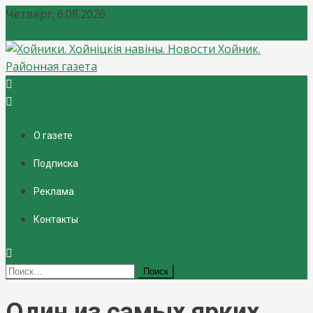
Четверг, 6.08.2026
Хойники. Хойнiцкiя навiны. Новости Хойник. Районная
газета
О газете
Подписка
Реклама
Контакты
Найти:
Один из самых ярких