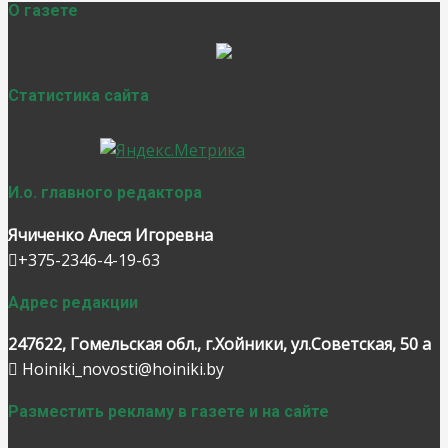
О газете
Статистика сайта
И.о. главного редактора
Ячиченко Алеся Игоревна
+375-2346-4-19-63
Адрес редакции
247622, Гомельская обл., г.Хойники, ул.Советская, 50 а
Hoiniki_novosti@hoiniki.by
Разместить рекламу в газете и на сайте