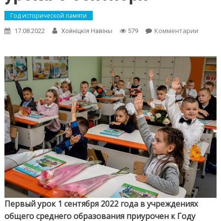
Год исторической памяти
on
Комментарии
17.08.2022
Хойнiцкiя Навiны
579
В
Минист
образо
Белару
назвал
тему
первог
урока
1
сентяб
Первый урок 1 сентября 2022 года в учреждениях
общего среднего образования приурочен к Году