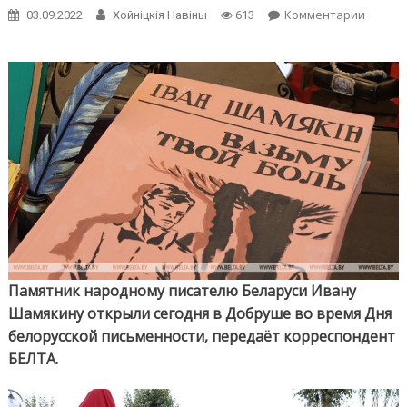
on
Комментарии
03.09.2022
Хойнiцкiя Навiны
613
Памят
Ивану
Шамяк
откры
в
Добру
Памятник народному писателю Беларуси Ивану
Шамякину открыли сегодня в Добруше во время Дня
белорусской письменности, передаёт корреспондент
БЕЛТА.