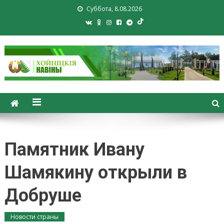
Суббота, 8.08.2026
Хойники. Хойнiцкiя навiны.
Новости Хойник. Районная
газета
Памятник Ивану
Шамякину открыли в
Добруше
Новости страны