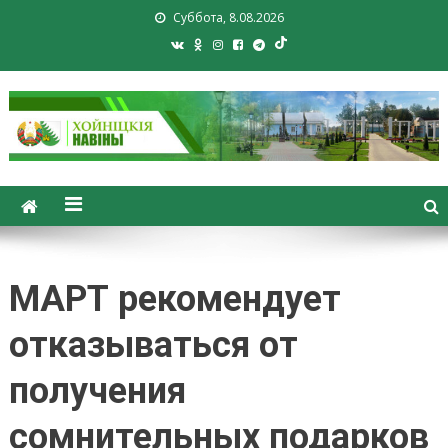
Суббота, 8.08.2026
Хойники. Хойнiцкiя навiны.
Новости Хойник. Районная
газета
МАРТ рекомендует
отказываться от
получения
сомнительных подарков