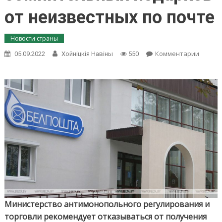
от неизвестных по почте
Новости страны
on
Комментарии
05.09.2022
Хойнiцкiя Навiны
550
МАРТ
рекоме
отказы
от
получе
сомнит
подар
от
неизве
по
почте
Министерство антимонопольного регулирования и
торговли рекомендует отказываться от получения