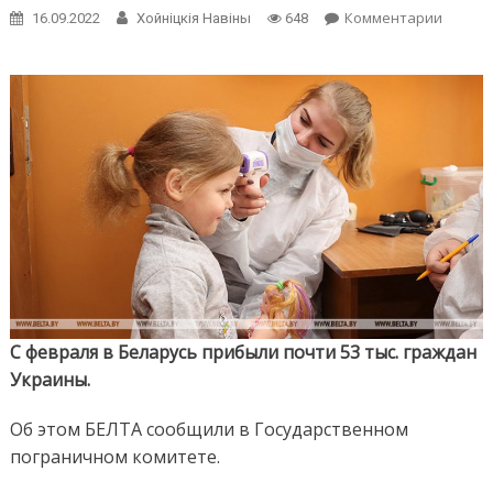
on
Комментарии
16.09.2022
Хойнiцкiя Навiны
648
В
Белару
с
февра
прибы
почти
53
тыс.
гражда
Украи
С февраля в Беларусь прибыли почти 53 тыс. граждан
Украины.
Об этом БЕЛТА сообщили в Государственном
пограничном комитете.