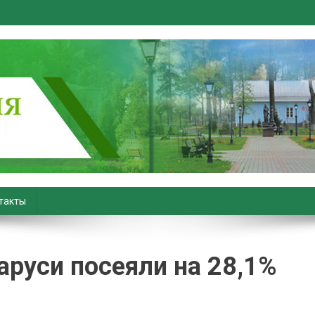
вiны. Новости Хойник. Район
такты
аруси посеяли на 28,1%