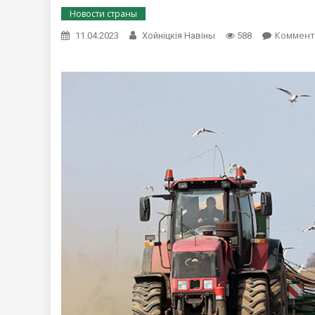
Новости страны
Коммент
11.04.2023
Хойнiцкiя Навiны
588