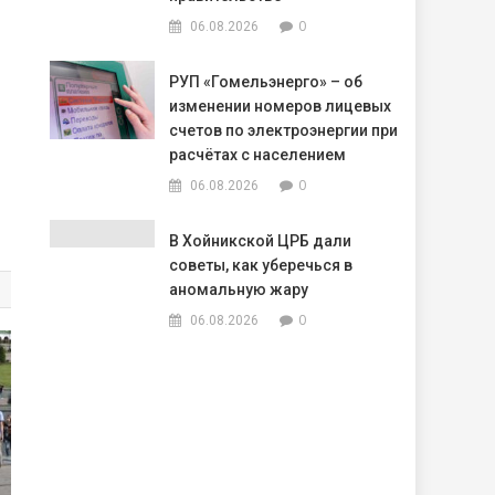
0
06.08.2026
РУП «Гомельэнерго» – об
изменении номеров лицевых
счетов по электроэнергии при
расчётах с населением
0
06.08.2026
В Хойникской ЦРБ дали
советы, как уберечься в
аномальную жару
0
06.08.2026