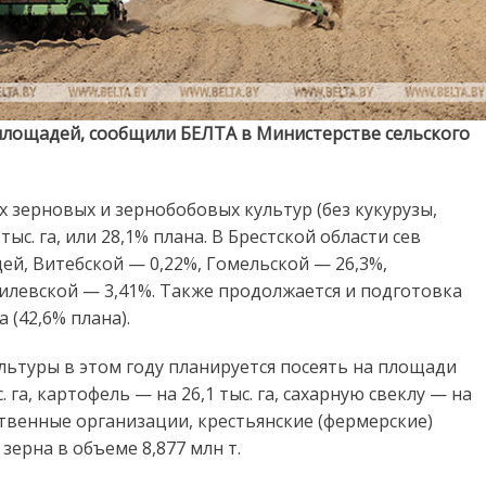
 площадей, сообщили БЕЛТА в Министерстве сельского
х зерновых и зернобобовых культур (без кукурузы,
ыс. га, или 28,1% плана. В Брестской области сев
й, Витебской — 0,22%, Гомельской — 26,3%,
илевской — 3,41%. Также продолжается и подготовка
 (42,6% плана).
ьтуры в этом году планируется посеять на площади
с. га, картофель — на 26,1 тыс. га, сахарную свеклу — на
йственные организации, крестьянские (фермерские)
ерна в объеме 8,877 млн т.