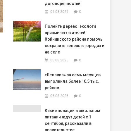
договорённостей
0
06.08.2026
Полейте дерево: экологи
призывают жителей
Хойникского района помочь
сохранить зелень в городах и
на селе
0
06.08.2026
«Белавиа» за семь месяцев
выполнила более 10,5 тыс.
рейсов
0
06.08.2026
Какие новации в школьном
питании ждут детей с 1
сентября, рассказали в
правительстве