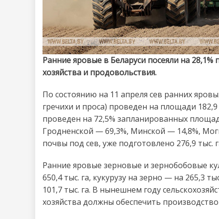
Ранние яровые в Беларуси посеяли на 28,1%
хозяйства и продовольствия.
По состоянию на 11 апреля сев ранних яровы
гречихи и проса) проведен на площади 182,9 т
проведен на 72,5% запланированных площаде
Гродненской — 69,3%, Минской — 14,8%, Мог
почвы под сев, уже подготовлено 276,9 тыс. га
Ранние яровые зерновые и зернобобовые кул
650,4 тыс. га, кукурузу на зерно — на 265,3 ты
101,7 тыс. га. В нынешнем году сельскохозя
хозяйства должны обеспечить производство з