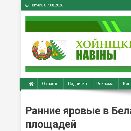
Пятница, 7.08.2026
Хойники. Хойнiцкiя на
О газете
Подписка
Реклама
Кон
Ранние яровые в Бел
площадей