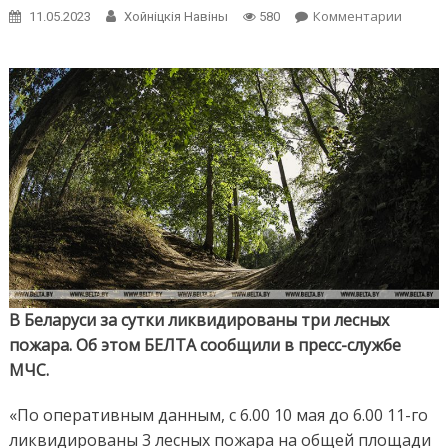
on
Комментарии
11.05.2023
Хойнiцкiя Навiны
580
Три
лесных
пожар
потуш
за
сутки
в
Белару
В Беларуси за сутки ликвидированы три лесных
пожара. Об этом БЕЛТА сообщили в пресс-службе
МЧС.
«По оперативным данным, с 6.00 10 мая до 6.00 11-го
ликвидированы 3 лесных пожара на общей площади