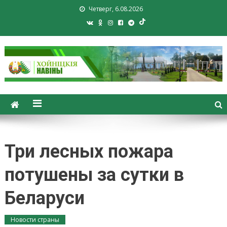
Четверг, 6.08.2026
Хойники. Хойнiцкiя навiны.
Новости Хойник. Районная
газета
Три лесных пожара
потушены за сутки в
Беларуси
Новости страны