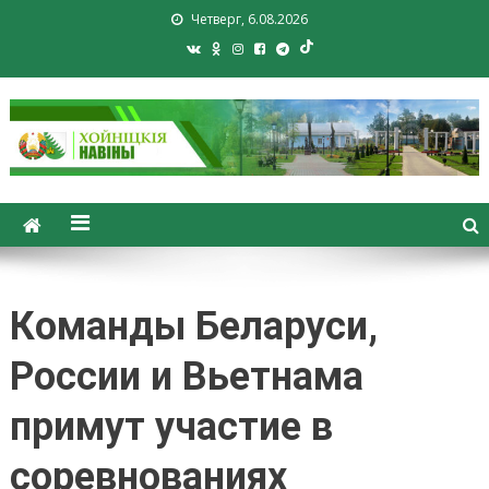
Четверг, 6.08.2026
Хойники. Хойнiцкiя навiны.
Новости Хойник. Районная
газета
Команды Беларуси,
России и Вьетнама
примут участие в
соревнованиях